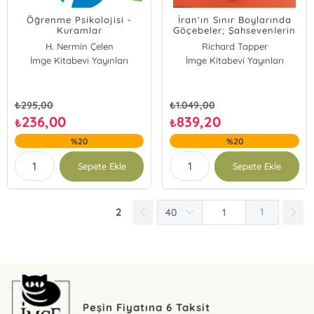
Öğrenme Psikolojisi -
İran'ın Sınır Boylarında
Kuramlar
Göçebeler; Şahsevenlerin
Toplumsal ve Politik Tarihi
H. Nermin Çelen
Richard Tapper
İmge Kitabevi Yayınları
İmge Kitabevi Yayınları
₺
295,00
₺
1.049,00
236,00
839,20
₺
₺
%20
%20
Sepete Ekle
Sepete Ekle
2
1
Peşin Fiyatına 6 Taksit