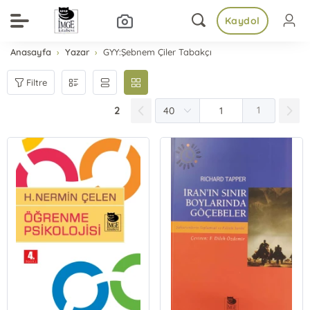
Kaydol
Anasayfa
Yazar
GYY:Şebnem Çiler Tabakçı
Filtre
2
1