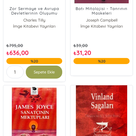
Zor Sermaye ve Avrupa
Batı Mitolojisi - Tanrının
Devletlerinin Oluşumu
Maskeleri
Charles Tilly
Joseph Campbell
İmge Kitabevi Yayınları
İmge Kitabevi Yayınları
₺
795,00
₺
39,00
636,00
31,20
₺
₺
%20
%20
Sepete Ekle