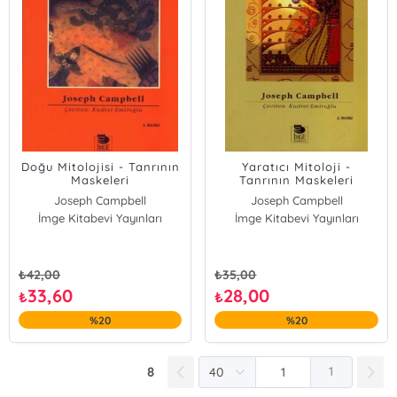
Doğu Mitolojisi - Tanrının
Yaratıcı Mitoloji -
Maskeleri
Tanrının Maskeleri
Joseph Campbell
Joseph Campbell
İmge Kitabevi Yayınları
İmge Kitabevi Yayınları
₺
42,00
₺
35,00
33,60
28,00
₺
₺
%20
%20
8
1