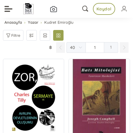
Kaydol
Anasayfa
Yazar
Kudret Emiroğlu
Filtre
8
1