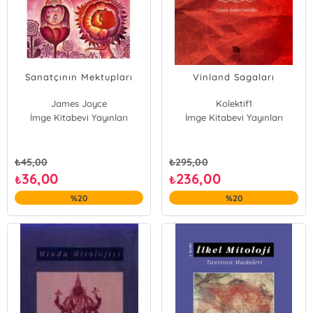
Sanatçının Mektupları
Vinland Sagaları
James Joyce
Kolektif1
İmge Kitabevi Yayınları
İmge Kitabevi Yayınları
₺
45,00
₺
295,00
36,00
236,00
₺
₺
%20
%20