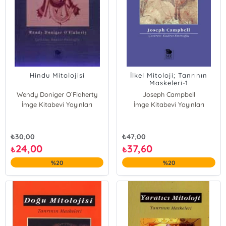
Hindu Mitolojisi
İlkel Mitoloji; Tanrının
Maskeleri-1
Wendy Doniger O`Flaherty
Joseph Campbell
İmge Kitabevi Yayınları
İmge Kitabevi Yayınları
₺
30,00
₺
47,00
24,00
37,60
₺
₺
%20
%20