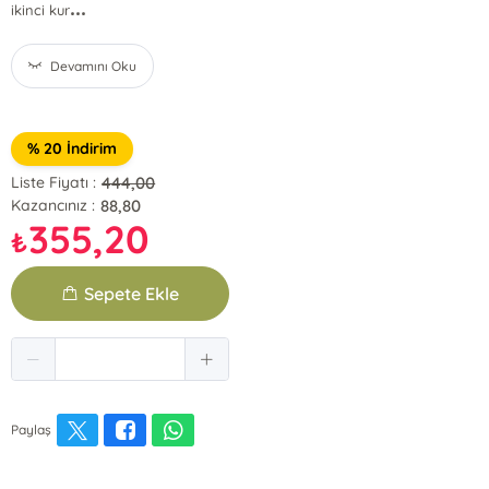
...
ikinci kur
Devamını Oku
% 20 İndirim
444,00
Liste Fiyatı :
88,80
Kazancınız :
355,20
₺
Sepete Ekle
Paylaş