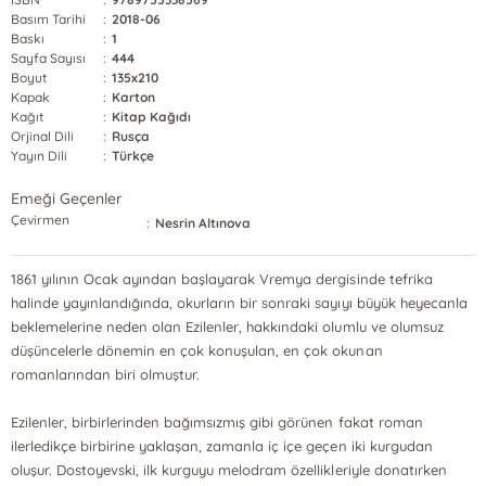
Basım Tarihi
:
2018-06
Baskı
:
1
Sayfa Sayısı
:
444
Boyut
:
135x210
Kapak
:
Karton
Kağıt
:
Kitap Kağıdı
Orjinal Dili
:
Rusça
Yayın Dili
:
Türkçe
Emeği Geçenler
Çevirmen
:
Nesrin Altınova
1861 yılının Ocak ayından başlayarak Vremya dergisinde tefrika
halinde yayınlandığında, okurların bir sonraki sayıyı büyük heyecanla
beklemelerine neden olan Ezilenler, hakkındaki olumlu ve olumsuz
düşüncelerle dönemin en çok konuşulan, en çok okunan
romanlarından biri olmuştur.
Ezilenler, birbirlerinden bağımsızmış gibi görünen fakat roman
ilerledikçe birbirine yaklaşan, zamanla iç içe geçen iki kurgudan
oluşur. Dostoyevski, ilk kurguyu melodram özellikleriyle donatırken