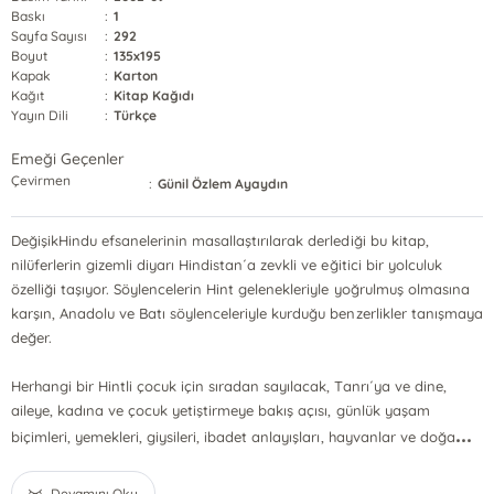
Baskı
:
1
Sayfa Sayısı
:
292
Boyut
:
135x195
Kapak
:
Karton
Kağıt
:
Kitap Kağıdı
Yayın Dili
:
Türkçe
Emeği Geçenler
Çevirmen
:
Günil Özlem Ayaydın
DeğişikHindu efsanelerinin masallaştırılarak derlediği bu kitap,
nilüferlerin gizemli diyarı Hindistan´a zevkli ve eğitici bir yolculuk
özelliği taşıyor. Söylencelerin Hint gelenekleriyle yoğrulmuş olmasına
karşın, Anadolu ve Batı söylenceleriyle kurduğu benzerlikler tanışmaya
değer.
Herhangi bir Hintli çocuk için sıradan sayılacak, Tanrı´ya ve dine,
aileye, kadına ve çocuk yetiştirmeye bakış açısı, günlük yaşam
...
biçimleri, yemekleri, giysileri, ibadet anlayışları, hayvanlar ve doğa
Devamını Oku