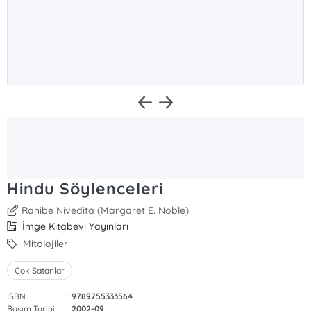
Hindu Söylenceleri
Rahibe Nivedita (Margaret E. Noble)
İmge Kitabevi Yayınları
Mitolojiler
Çok Satanlar
ISBN
:
9789755333564
Basım Tarihi
:
2002-09