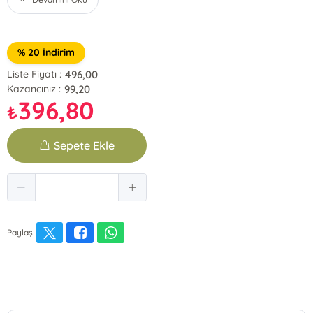
% 20 İndirim
496,00
Liste Fiyatı :
99,20
Kazancınız :
396,80
₺
Sepete Ekle
Paylaş