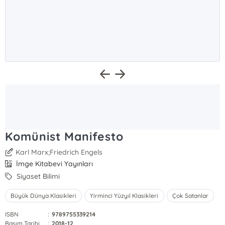
Komünist Manifesto
Karl Marx;Friedrich Engels
İmge Kitabevi Yayınları
Siyaset Bilimi
Büyük Dünya Klasikleri
Yirminci Yüzyıl Klasikleri
Çok Satanlar
ISBN
:
9789755339214
Basım Tarihi
:
2018-12