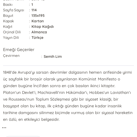
Baskı
:
1
Sayfa Sayısı
:
114
Boyut
:
135x195
Kapak
:
Karton
Kağıt
:
Kitap Kağıdı
Orjinal Dili
:
Almanca
Yayın Dili
:
Türkçe
Emeği Geçenler
Çevirmen
:
Semih Lim
1848'de Avrupa'yı sarsan devrimler dalgasının hemen arifesinde yirmi
üç sayfalık bir broşür olarak yayınlanan Komünist Manifesto o
günden bugüne İncil'den sonra en çok basılan ikinci kitaptır.
Platon'un Devlet'i, Machiavelli'nin Hükümdar'ı, Hobbes'un Laviathan'ı
ve Rousseau'nun Toplum Sözleşmesi gibi bir siyaset klasiği, bir
başyapıt olan bu kitap, ilk çıktığı günden bugüne kadar insanlık
tarihine damgasını silinmez biçimde vurmuş olan bir siyasal hareketin
en özlü, en etkileyici belgesidir.
...