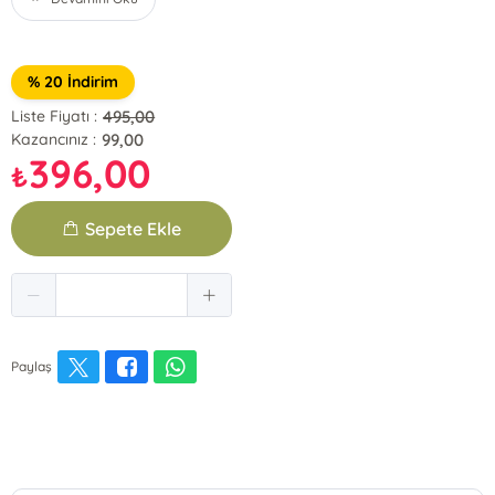
% 20 İndirim
495,00
Liste Fiyatı :
99,00
Kazancınız :
396,00
₺
Sepete Ekle
Paylaş