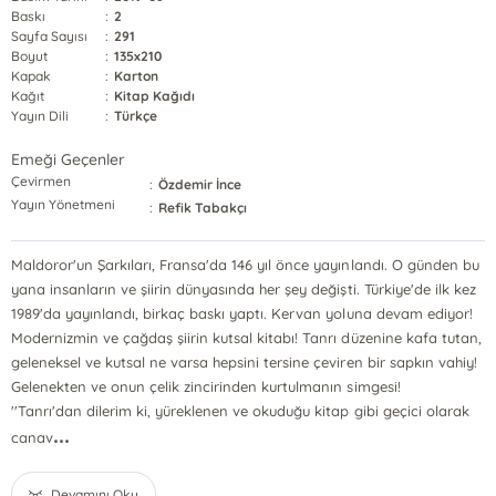
Baskı
:
2
Sayfa Sayısı
:
291
Boyut
:
135x210
Kapak
:
Karton
Kağıt
:
Kitap Kağıdı
Yayın Dili
:
Türkçe
Emeği Geçenler
Çevirmen
:
Özdemir İnce
Yayın Yönetmeni
:
Refik Tabakçı
Maldoror'un Şarkıları, Fransa'da 146 yıl önce yayınlandı. O günden bu
yana insanların ve şiirin dünyasında her şey değişti. Türkiye'de ilk kez
1989'da yayınlandı, birkaç baskı yaptı. Kervan yoluna devam ediyor!
Modernizmin ve çağdaş şiirin kutsal kitabı! Tanrı düzenine kafa tutan,
geleneksel ve kutsal ne varsa hepsini tersine çeviren bir sapkın vahiy!
Gelenekten ve onun çelik zincirinden kurtulmanın simgesi!
''Tanrı'dan dilerim ki, yüreklenen ve okuduğu kitap gibi geçici olarak
...
canav
Devamını Oku