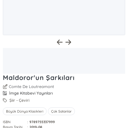
Maldoror'un Şarkıları
Comte De Lautreamont
İmge Kitabevi Yayınları
Şiir - Çeviri
Büyük Dünya Klasikleri
Çok Satanlar
ISBN
:
9789755337999
Basım Tarihi
:
2019-08