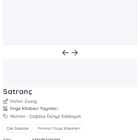
Satranç
Stefan Zweig
İmge Kitabevi Yayınları
Roman - Çağdaş Dünya Edebiyatı
Çok Satanlar
Yirminci Yüzyıl Klasikleri
ISBN
:
9786057296856