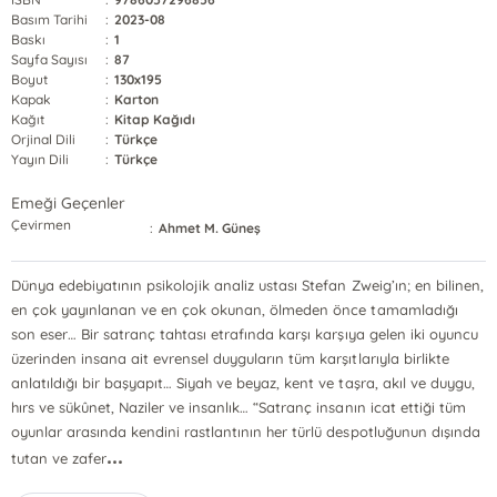
Basım Tarihi
:
2023-08
Baskı
:
1
Sayfa Sayısı
:
87
Boyut
:
130x195
Kapak
:
Karton
Kağıt
:
Kitap Kağıdı
Orjinal Dili
:
Türkçe
Yayın Dili
:
Türkçe
Emeği Geçenler
Çevirmen
:
Ahmet M. Güneş
Dünya edebiyatının psikolojik analiz ustası Stefan Zweig’ın; en bilinen,
en çok yayınlanan ve en çok okunan, ölmeden önce tamamladığı
son eser… Bir satranç tahtası etrafında karşı karşıya gelen iki oyuncu
üzerinden insana ait evrensel duyguların tüm karşıtlarıyla birlikte
anlatıldığı bir başyapıt… Siyah ve beyaz, kent ve taşra, akıl ve duygu,
hırs ve sükûnet, Naziler ve insanlık… “Satranç insanın icat ettiği tüm
oyunlar arasında kendini rastlantının her türlü despotluğunun dışında
...
tutan ve zafer