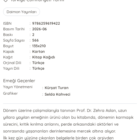
Daimon Yayınları
ISBN
:
9786259619422
Basım Tarihi
:
2026-06
Baskı
:
2
Sayfa Sayısı
:
566
Boyut
:
135x210
Kapak
:
Karton
Kağıt
:
Kitap Kağıdı
Orjinal Dili
:
Türkçe
Yayın Dili
:
Türkçe
Emeği Geçenler
Yayın Yönetmeni
:
Kürşat Turan
Grafiker
:
Selda Kahveci
Dönem üzerine çalışmalarıyla tanınan Prof. Dr. Zehra Aslan, uzun
yıllara yayılan emeğinin ürünü olan bu kitabında, dönemin karmaşık
sürecini, kritik kırılma anlarını, perde arkasındaki aktörleri ve
sonrasında yaşananları derinlemesine mercek altına alıyor.
İlk kez gün yüzüne çıkarılan belgelerle birden çok arşivden