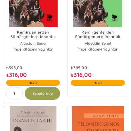
Kemirgenlerden
Kemirgenlerden
Sömürgenlere İnsanlık
Sömürgenlere İnsanlık
Tarihi III. Kitap - Klasik
Tarihi I. Kitap -
Alâeddin Şenel
Alâeddin Şenel
Uygarlıklar, Hıristiyan-
Antropogenesis: İnsanın
İmge Kitabevi Yayınları
İmge Kitabevi Yayınları
İslam Uygarlığı, Yeni
Biyolojik-Kültürel Evrimi
Dünya Uygarlıkları,
ve İlkel Topluluklar
Endüstri Uygarlığına
Geçiş
₺
395,00
₺
395,00
316,00
316,00
₺
₺
%20
%20
Sepete Ekle