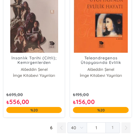
İnsanlık Tarihi (Ciltli);
Teleandregenos
Kemirgenlerden
Ütopyasında Evlilik
Sömürgenlere
Hayatı
Alâeddin Şenel
Alâeddin Şenel
İmge Kitabevi Yayınları
İmge Kitabevi Yayınları
₺
695,00
₺
195,00
556,00
156,00
₺
₺
%20
%20
6
1