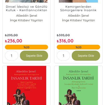
Dinsel İdeoloji ve Gönüllü
Kemirgenlerden
Kulluk - Kenttanrıcılıktan
Sömürgenlere İnsanlık
Tektanrıcılığa
Tarihi II. Kitap - İlk Uygar
Alâeddin Şenel
Alâeddin Şenel
Toplum, Eskiçağ
İmge Kitabevi Yayınları
İmge Kitabevi Yayınları
Uygarlıkları, Uygar-
Barbar Etkileşimi
₺
295,00
₺
395,00
236,00
316,00
₺
₺
%20
%20
Sepete Ekle
Sepete Ekle