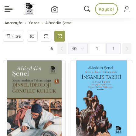
Kaydol
Anasayfa
Yazar
Alâeddin Şenel
Filtre
6
1