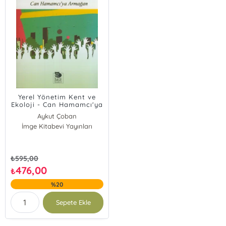
Yerel Yönetim Kent ve
Ekoloji - Can Hamamcı'ya
Armağan
Aykut Çoban
İmge Kitabevi Yayınları
₺
595,00
476,00
₺
%20
Sepete Ekle