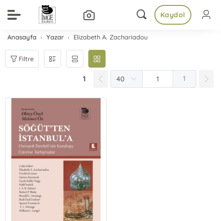
Kaydol
Anasayfa
Yazar
Elizabeth A. Zachariadou
Filtre
1
1