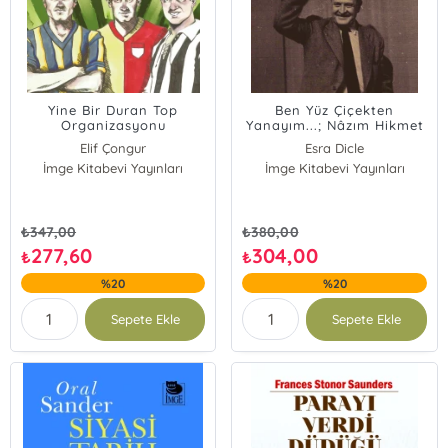
Yine Bir Duran Top
Ben Yüz Çiçekten
Organizasyonu
Yanayım...; Nâzım Hikmet
Tiyatrosunda
Elif Çongur
Esra Dicle
Yenidenyazım Odağında
İmge Kitabevi Yayınları
İmge Kitabevi Yayınları
Metinler, Türler, Söylemler
₺
347,00
₺
380,00
277,60
304,00
₺
₺
%20
%20
Sepete Ekle
Sepete Ekle