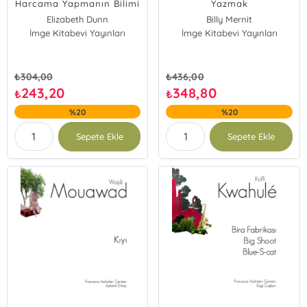
Harcama Yapmanın Bilimi
Yazmak
Elizabeth Dunn
Billy Mernit
İmge Kitabevi Yayınları
Michael Norton
İmge Kitabevi Yayınları
₺
304,00
₺
436,00
243,20
348,80
₺
₺
%20
%20
Sepete Ekle
Sepete Ekle