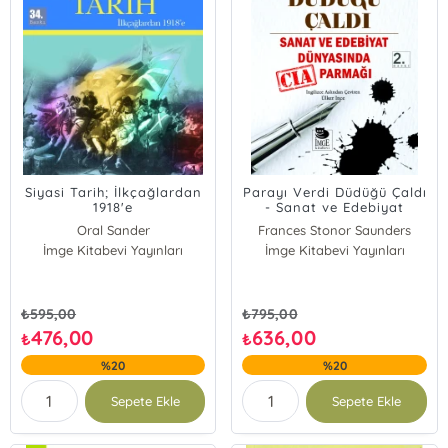
Siyasi Tarih; İlkçağlardan
Parayı Verdi Düdüğü Çaldı
1918'e
- Sanat ve Edebiyat
Dünyasında CIA Parmağı
Oral Sander
Frances Stonor Saunders
İmge Kitabevi Yayınları
İmge Kitabevi Yayınları
₺
595,00
₺
795,00
476,00
636,00
₺
₺
%20
%20
Sepete Ekle
Sepete Ekle