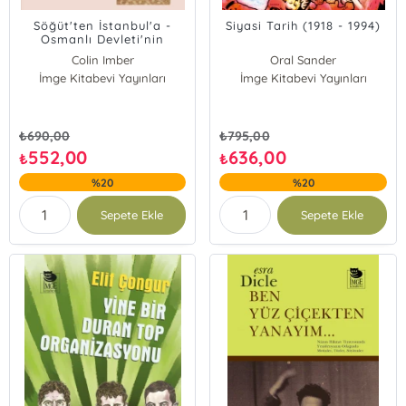
Söğüt'ten İstanbul'a -
Siyasi Tarih (1918 - 1994)
Osmanlı Devleti'nin
Kuruluşu Üzerine
Colin Imber
Oral Sander
Tartışmalar
Elizabeth A. Zachariadou
İmge Kitabevi Yayınları
İmge Kitabevi Yayınları
Halil İnalcık
Ronald C. Jennings
Rudi Paul Lindner
₺
690,00
₺
795,00
Friedrich Giese
552,00
636,00
₺
₺
Gümeç Karamuk
%20
%20
Gyula Káldy-Nagy
J. A. B. Palmer
Sepete Ekle
Sepete Ekle
Robert P. Blake
Speros Vryonis Jr.
Victor Louis Ménage
William L. Langer