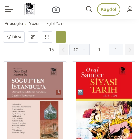
Kaydol
Anasayfa
Yazar
Eylül Yolcu
Filtre
15
1