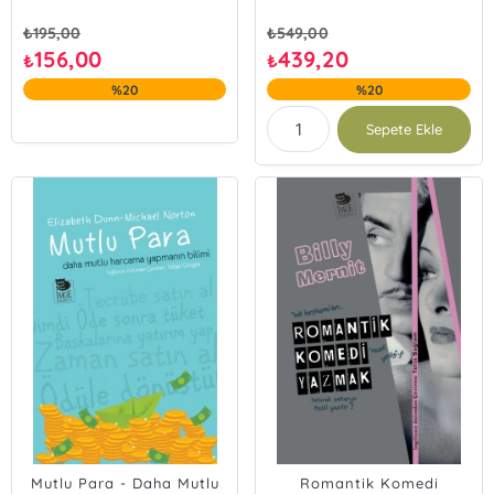
₺
195,00
₺
549,00
156,00
439,20
₺
₺
%20
%20
Sepete Ekle
Mutlu Para - Daha Mutlu
Romantik Komedi