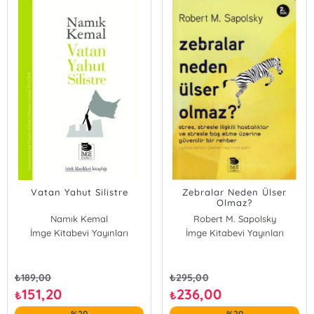
Vatan Yahut Silistre
Zebralar Neden Ülser
Olmaz?
Namık Kemal
Robert M. Sapolsky
İmge Kitabevi Yayınları
İmge Kitabevi Yayınları
₺
189,00
₺
295,00
151,20
236,00
₺
₺
%20
%20