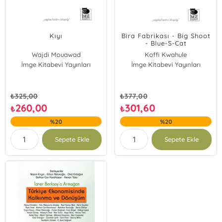
Kıyı
Bira Fabrikası - Big Shoot
- Blue-S-Cat
Wajdi Mouawad
Koffi Kwahule
İmge Kitabevi Yayınları
İmge Kitabevi Yayınları
₺
325,00
₺
377,00
260,00
301,60
₺
₺
%20
%20
Sepete Ekle
Sepete Ekle