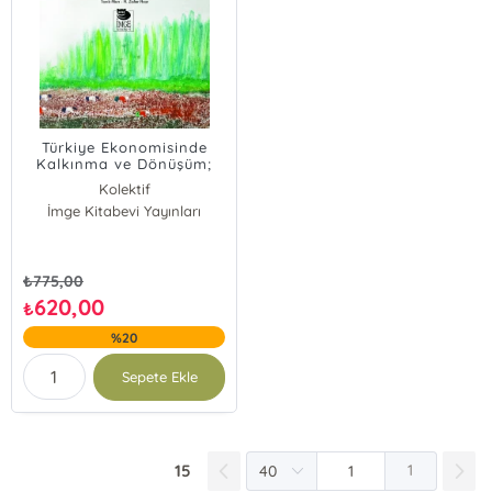
Türkiye Ekonomisinde
Kalkınma ve Dönüşüm;
Taner Berksoy'a Armağan
Kolektif
İmge Kitabevi Yayınları
₺
775,00
620,00
₺
%20
Sepete Ekle
15
1