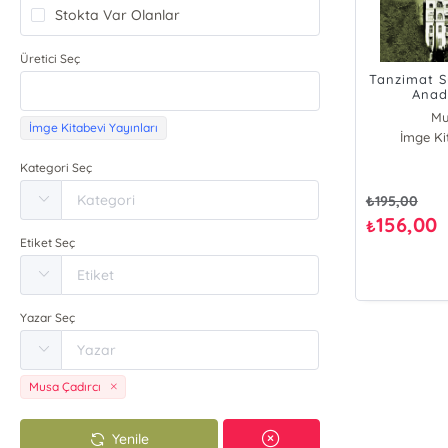
Stokta Var Olanlar
Üretici Seç
Tanzimat S
Anad
Mu
İmge Kitabevi Yayınları
İmge Ki
Kategori Seç
₺
195,00
156,00
₺
Etiket Seç
Yazar Seç
Musa Çadırcı
Yenile