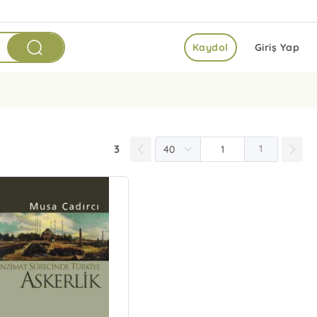
Kaydol
Giriş Yap
3
1