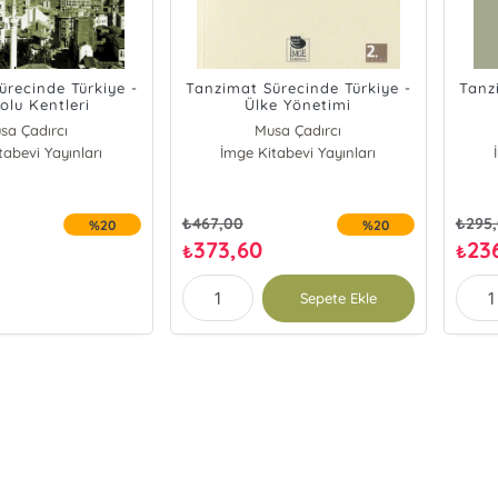
ürecinde Türkiye -
Tanzimat Sürecinde Türkiye -
Tanz
olu Kentleri
Ülke Yönetimi
sa Çadırcı
Musa Çadırcı
tabevi Yayınları
İmge Kitabevi Yayınları
₺
467,00
₺
295
%20
%20
373,60
23
₺
₺
Sepete Ekle