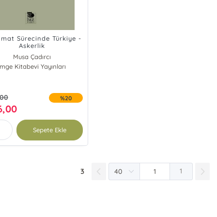
imat Sürecinde Türkiye -
Askerlik
Musa Çadırcı
İmge Kitabevi Yayınları
,00
%20
6,00
Sepete Ekle
3
1