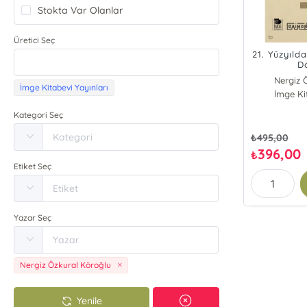
Stokta Var Olanlar
Üretici Seç
21. Yüzyıld
D
Nergiz 
İmge Kitabevi Yayınları
İmge Ki
Se
Kategori Seç
₺
495,00
396,00
₺
Etiket Seç
Yazar Seç
Nergiz Özkural Köroğlu
Yenile