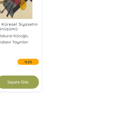
a Küresel Siyasetin
önüşümü
Özkural Köroğlu
tabevi Yayınları
lin Karana
%20
Sepete Ekle