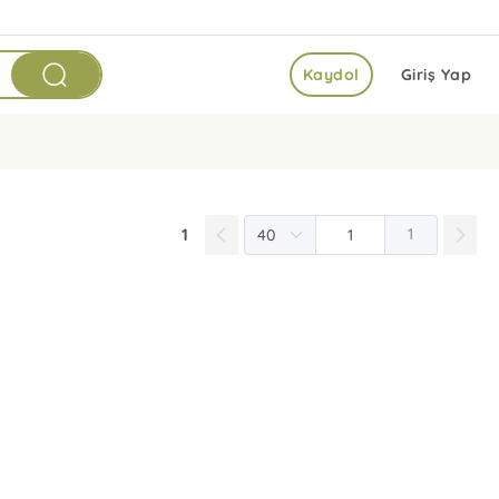
Kaydol
Giriş Yap
1
1