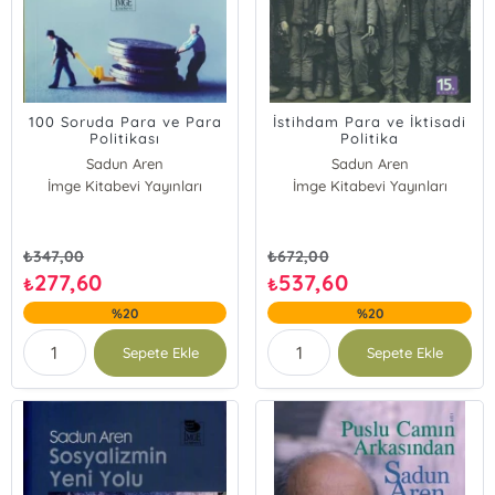
100 Soruda Para ve Para
İstihdam Para ve İktisadi
Politikası
Politika
Sadun Aren
Sadun Aren
İmge Kitabevi Yayınları
İmge Kitabevi Yayınları
₺
347,00
₺
672,00
277,60
537,60
₺
₺
%20
%20
Sepete Ekle
Sepete Ekle