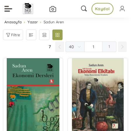
Kaydol
Anasayfa
Yazar
Sadun Aren
Filtre
7
1