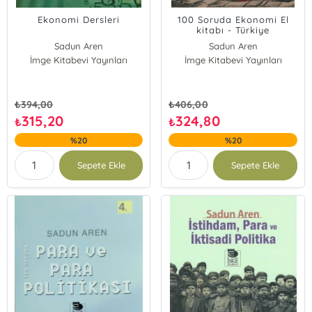
Ekonomi Dersleri
100 Soruda Ekonomi El
kitabı - Türkiye
Ekonomisinden Örneklerle
Sadun Aren
Sadun Aren
İmge Kitabevi Yayınları
İmge Kitabevi Yayınları
₺
394,00
₺
406,00
315,20
324,80
₺
₺
%20
%20
Sepete Ekle
Sepete Ekle