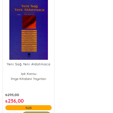
Yeni Sağ Yeni Aldatmaca
Işık Kansu
İmge Kitabevi Yayınları
Mustafa Gazalcı
Sadun Aren
₺
295,00
236,00
₺
%20