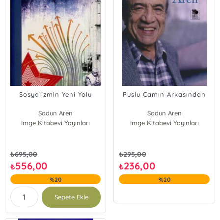
Sosyalizmin Yeni Yolu
Puslu Camın Arkasından
Sadun Aren
Sadun Aren
İmge Kitabevi Yayınları
İmge Kitabevi Yayınları
₺
695,00
₺
295,00
556,00
236,00
₺
₺
%20
%20
Sepete Ekle