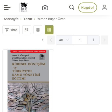
Kaydol
Anasayfa
Yazar
Yılmaz Başar Özer
Filtre
1
1