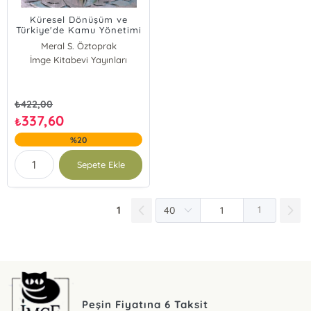
Küresel Dönüşüm ve
Türkiye'de Kamu Yönetimi
Eğitimi
Meral S. Öztoprak
Eylül Bayraktar Erçeltik
İmge Kitabevi Yayınları
Yılmaz Başar Özer
₺
422,00
337,60
₺
%20
Sepete Ekle
1
1
Peşin Fiyatına 6 Taksit