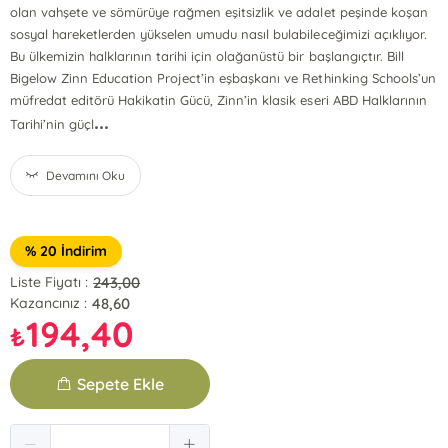
olan vahşete ve sömürüye rağmen eşitsizlik ve adalet peşinde koşan
sosyal hareketlerden yükselen umudu nasıl bulabileceğimizi açıklıyor.
Bu ülkemizin halklarının tarihi için olağanüstü bir başlangıçtır. Bill
Bigelow Zinn Education Project’in eşbaşkanı ve Rethinking Schools’un
müfredat editörü Hakikatin Gücü, Zinn’in klasik eseri ABD Halklarının
...
Tarihi’nin güçl
Devamını Oku
% 20 İndirim
243,00
Liste Fiyatı :
48,60
Kazancınız :
194,40
₺
Sepete Ekle