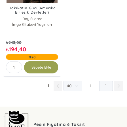
Hakikatin Gücü;Amerika
Birleşik Devletleri
Halklarının Tarihi Üzerine
Ray Suarez
Sohbetler
İmge Kitabevi Yayınları
Howard Zinn
₺
243,00
194,40
₺
%20
Sepete Ekle
1
1
Peşin Fiyatına 6 Taksit