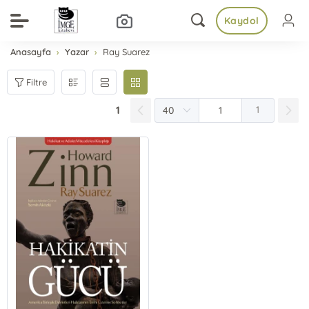
Kaydol
Anasayfa
Yazar
Ray Suarez
Filtre
1
1