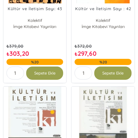
Kültür ve İletişim Sayı: 43
Kültür ve İletişim Sayı : 42
Kolektif
Kolektif
İmge Kitabevi Yayınları
İmge Kitabevi Yayınları
₺
379,00
₺
372,00
303,20
297,60
₺
₺
%20
%20
Sepete Ekle
Sepete Ekle