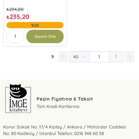
₺
294,00
235,20
₺
%20
Sepete Ekle
9
1
Peşin Fiyatına 6 Taksit
Tüm Kredi Kartlarına
Konur Sokak No: 17/4 Kızılay / Ankara / Mühürdar Caddesi
No: 80 Kadıköy / İstanbul Telefon: 0216 348 60 58