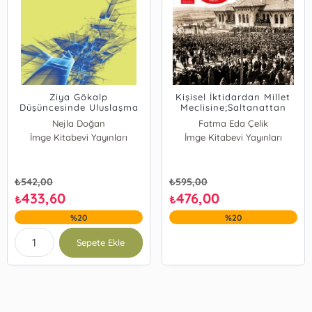
Ziya Gökalp
Kişisel İktidardan Millet
Düşüncesinde Uluslaşma
Meclisine;Saltanattan
Modernleşme ve Eğitim
Cumhuriyete
Nejla Doğan
Fatma Eda Çelik
İmge Kitabevi Yayınları
İmge Kitabevi Yayınları
₺
542,00
₺
595,00
433,60
476,00
₺
₺
%20
%20
Sepete Ekle