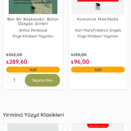
Ben Bir Başkasıdır; Bütün
Komünist Manifesto
Düzyazı Şiirleri
Arthur Rimbaud
Karl Marx;Friedrich Engels
İmge Kitabevi Yayınları
İmge Kitabevi Yayınları
₺
362,00
₺
120,00
289,60
96,00
₺
₺
%20
%20
Sepete Ekle
Yirminci Yüzyıl Klasikleri