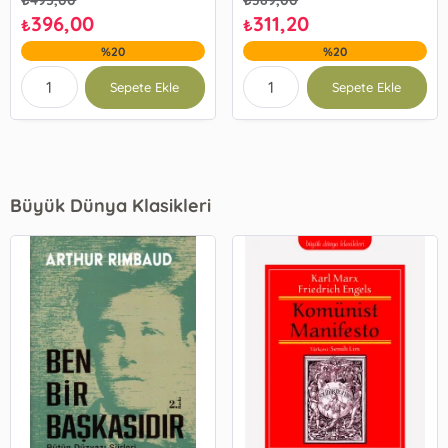
₺
495,00
₺
389,00
396,00
311,20
₺
₺
%20
%20
Sepete Ekle
Sepete Ekle
Büyük Dünya Klasikleri