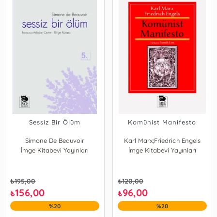
Sessiz Bir Ölüm
Komünist Manifesto
Simone De Beauvoir
Karl Marx;Friedrich Engels
İmge Kitabevi Yayınları
İmge Kitabevi Yayınları
₺
195,00
₺
120,00
156,00
96,00
₺
₺
%20
%20