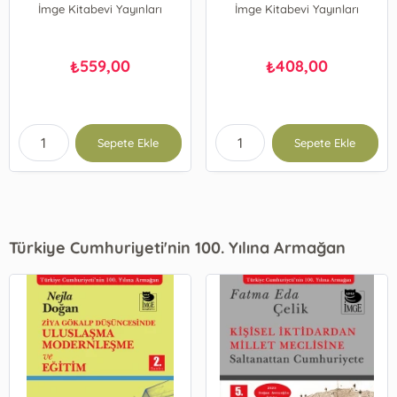
İmge Kitabevi Yayınları
İmge Kitabevi Yayınları
Geçersizliği Hakkında
559,00
408,00
₺
₺
Sepete Ekle
Sepete Ekle
Türkiye Cumhuriyeti'nin 100. Yılına Armağan