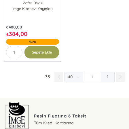
Zafer Üskül
İmge Kitabevi Yayınları
₺
480,00
384,00
₺
%20
Sepete Ekle
35
1
Peşin Fiyatına 6 Taksit
Tüm Kredi Kartlarına