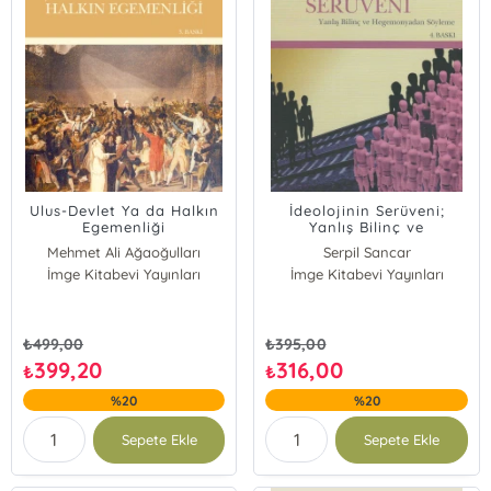
Ulus-Devlet Ya da Halkın
İdeolojinin Serüveni;
Egemenliği
Yanlış Bilinç ve
Hegemonyadan Söyleme
Mehmet Ali Ağaoğulları
Serpil Sancar
İmge Kitabevi Yayınları
İmge Kitabevi Yayınları
₺
499,00
₺
395,00
399,20
316,00
₺
₺
%20
%20
Sepete Ekle
Sepete Ekle