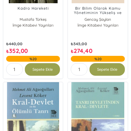
Kadro Hareketi
Bir Bilim Olarak Kamu
Yönetiminin Yükseliş ve
Çöküşü
Mustafa Türkeş
Gencay Şaylan
İmge Kitabevi Yayınları
İmge Kitabevi Yayınları
₺
440,00
₺
343,00
352,00
274,40
₺
₺
%20
%20
Sepete Ekle
Sepete Ekle