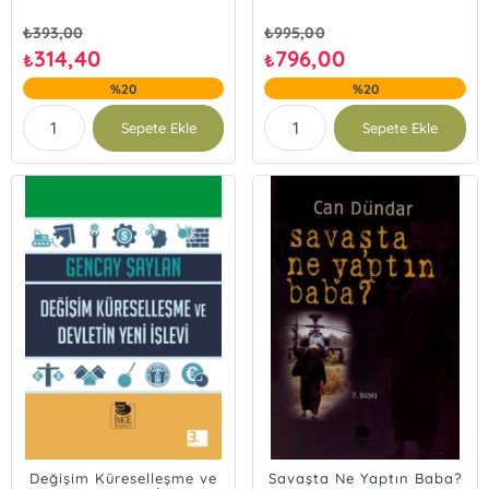
₺
393,00
₺
995,00
314,40
796,00
₺
₺
%20
%20
Sepete Ekle
Sepete Ekle
Değişim Küreselleşme ve
Savaşta Ne Yaptın Baba?