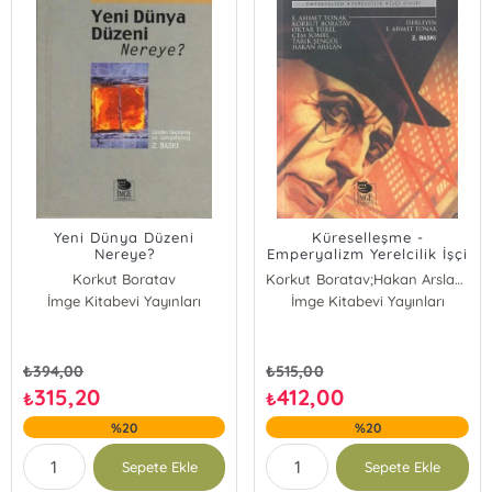
Yeni Dünya Düzeni
Küreselleşme -
Nereye?
Emperyalizm Yerelcilik İşçi
Sınıfı
Korkut Boratav
Korkut Boratav;Hakan Arslan;Tarık Şengül;Cem Somel;Oktar Türel
İmge Kitabevi Yayınları
İmge Kitabevi Yayınları
₺
394,00
₺
515,00
315,20
412,00
₺
₺
%20
%20
Sepete Ekle
Sepete Ekle