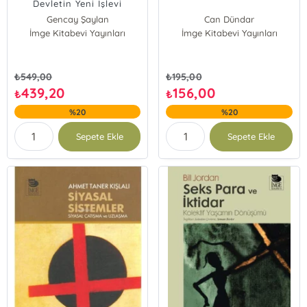
Devletin Yeni İşlevi
Gencay Şaylan
Can Dündar
İmge Kitabevi Yayınları
İmge Kitabevi Yayınları
₺
549,00
₺
195,00
439,20
156,00
₺
₺
%20
%20
Sepete Ekle
Sepete Ekle