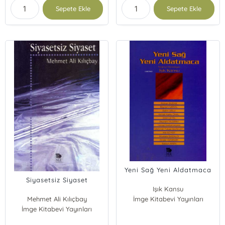
Sepete Ekle
Sepete Ekle
Yeni Sağ Yeni Aldatmaca
Siyasetsiz Siyaset
Işık Kansu
Mehmet Ali Kılıçbay
İmge Kitabevi Yayınları
Mustafa Gazalcı
İmge Kitabevi Yayınları
Sadun Aren