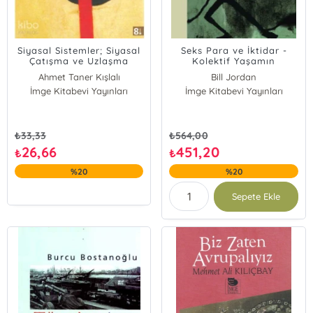
Siyasal Sistemler; Siyasal
Seks Para ve İktidar -
Çatışma ve Uzlaşma
Kolektif Yaşamın
Dönüşümü
Ahmet Taner Kışlalı
Bill Jordan
İmge Kitabevi Yayınları
İmge Kitabevi Yayınları
₺
33,33
₺
564,00
26,66
451,20
₺
₺
%20
%20
Sepete Ekle