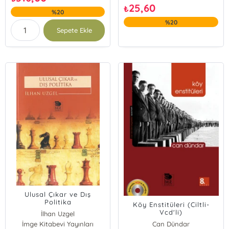
25,60
₺
%20
%20
Sepete Ekle
Ulusal Çıkar ve Dış
Politika
Köy Enstitüleri (Ciltli-
Vcd'li)
İlhan Uzgel
İmge Kitabevi Yayınları
Can Dündar