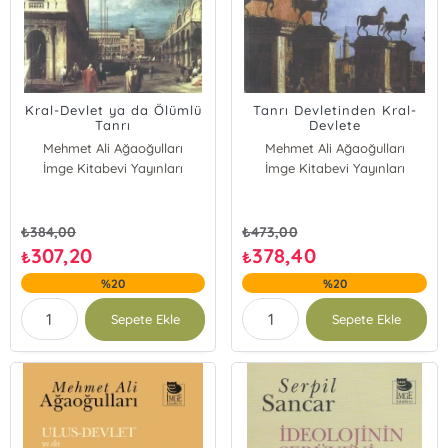
Kral-Devlet ya da Ölümlü
Tanrı Devletinden Kral-
Tanrı
Devlete
Mehmet Ali Ağaoğulları
Mehmet Ali Ağaoğulları
İmge Kitabevi Yayınları
Levent Köker
İmge Kitabevi Yayınları
Levent Köker
₺
384,00
₺
473,00
307,20
378,40
₺
₺
%20
%20
Sepete Ekle
Sepete Ekle