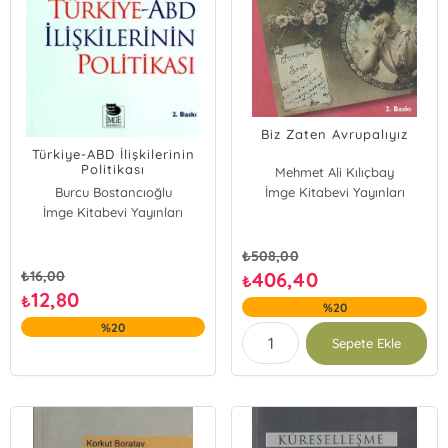
Biz Zaten Avrupalıyız
Türkiye-ABD İlişkilerinin
Politikası
Mehmet Ali Kılıçbay
Burcu Bostancıoğlu
İmge Kitabevi Yayınları
İmge Kitabevi Yayınları
₺
508,00
₺
16,00
406,40
₺
12,80
₺
%20
%20
Sepete Ekle