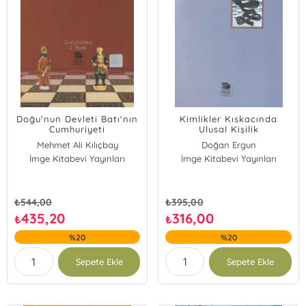
Doğu'nun Devleti Batı'nın
Kimlikler Kıskacında
Cumhuriyeti
Ulusal Kişilik
Mehmet Ali Kılıçbay
Doğan Ergun
İmge Kitabevi Yayınları
İmge Kitabevi Yayınları
₺
544,00
₺
395,00
435,20
316,00
₺
₺
%20
%20
Sepete Ekle
Sepete Ekle