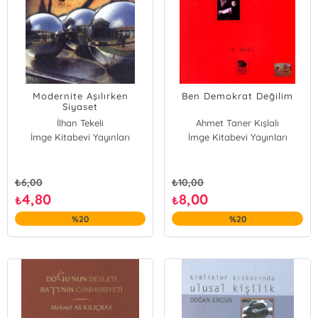
Modernite Aşılırken
Ben Demokrat Değilim
Siyaset
İlhan Tekeli
Ahmet Taner Kışlalı
İmge Kitabevi Yayınları
İmge Kitabevi Yayınları
₺
6,00
₺
10,00
4,80
8,00
₺
₺
%20
%20