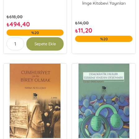
İmge Kitabevi Yayınları
₺
618,00
494,40
₺
14,00
₺
11,20
₺
%20
%20
Sepete Ekle