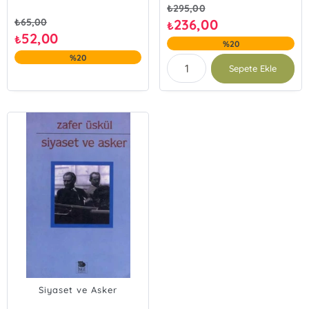
₺
295,00
₺
65,00
236,00
₺
52,00
₺
%20
%20
Sepete Ekle
Siyaset ve Asker