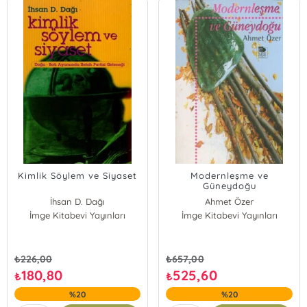
Kimlik Söylem ve Siyaset
Modernleşme ve
Güneydoğu
İhsan D. Dağı
Ahmet Özer
İmge Kitabevi Yayınları
İmge Kitabevi Yayınları
₺
226,00
₺
657,00
180,80
525,60
₺
₺
%20
%20