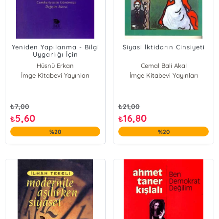
Yeniden Yapılanma - Bilgi
Siyasi İktidarın Cinsiyeti
Uygarlığı İçin
Hüsnü Erkan
Cemal Bali Akal
İmge Kitabevi Yayınları
İmge Kitabevi Yayınları
₺
7,00
₺
21,00
5,60
16,80
₺
₺
%20
%20