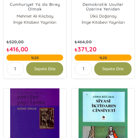
Cumhuriyet Ya da Birey
Demokratik Usuller
Olmak
Üzerine Yeniden
Düşünmek
Mehmet Ali Kılıçbay
Ülkü Doğanay
İmge Kitabevi Yayınları
İmge Kitabevi Yayınları
₺
520,00
₺
464,00
416,00
371,20
₺
₺
%20
%20
Sepete Ekle
Sepete Ekle