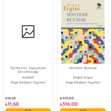
Tarihcinin Toplumsal
Yöntemi Bulmak
Sorumluluğu
Kolektif
Doğan Ergun
İmge Kitabevi Yayınları
İmge Kitabevi Yayınları
₺
14,50
₺
395,00
11,60
316,00
₺
₺
%20
%20