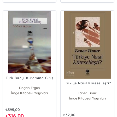
Türk Bireyi Kuramına Giriş
Türkiye Nasıl Küreselleşti?
Doğan Ergun
İmge Kitabevi Yayınları
Taner Timur
İmge Kitabevi Yayınları
₺
395,00
316,00
₺
32,00
₺