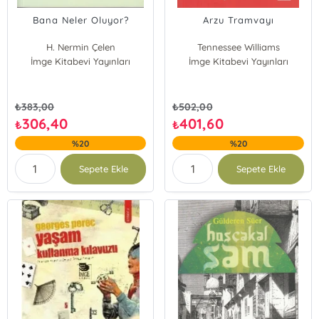
Bana Neler Oluyor?
Arzu Tramvayı
H. Nermin Çelen
Tennessee Williams
İmge Kitabevi Yayınları
İmge Kitabevi Yayınları
₺
383,00
₺
502,00
306,40
401,60
₺
₺
%20
%20
Sepete Ekle
Sepete Ekle