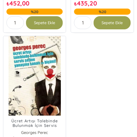
452,00
435,20
₺
₺
%20
%20
Sepete Ekle
Sepete Ekle
Ücret Artışı Talebinde
Bulunmak İçin Servis
Şefine Yanaşma Sanatı ve
Georges Perec
Biçimi