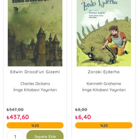
Edwin Drood'un Gizemi
Zoraki Ejderha
Charles Dickens
Kenneth Grahame
İmge Kitabevi Yayınları
İmge Kitabevi Yayınları
₺
547,00
₺
8,00
437,60
6,40
₺
₺
%20
%20
Sepete Ekle