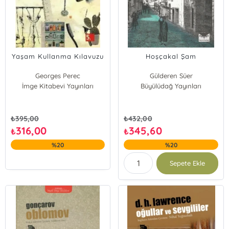
Yaşam Kullanma Kılavuzu
Hoşçakal Şam
Georges Perec
Gülderen Süer
İmge Kitabevi Yayınları
Büyülüdağ Yayınları
₺
395,00
₺
432,00
316,00
345,60
₺
₺
%20
%20
Sepete Ekle