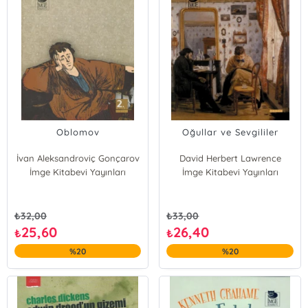
Oblomov
Oğullar ve Sevgililer
İvan Aleksandroviç Gonçarov
David Herbert Lawrence
İmge Kitabevi Yayınları
İmge Kitabevi Yayınları
₺
32,00
₺
33,00
25,60
26,40
₺
₺
%20
%20