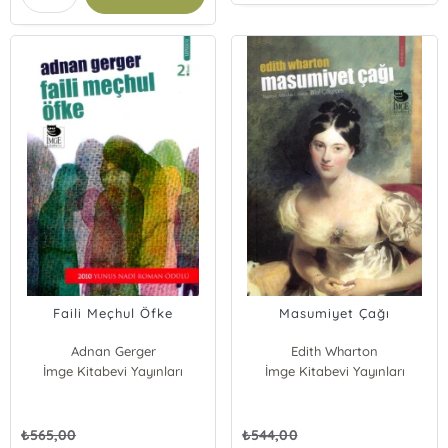
Faili Meçhul Öfke
Masumiyet Çağı
Adnan Gerger
Edith Wharton
İmge Kitabevi Yayınları
İmge Kitabevi Yayınları
₺
565,00
₺
544,00