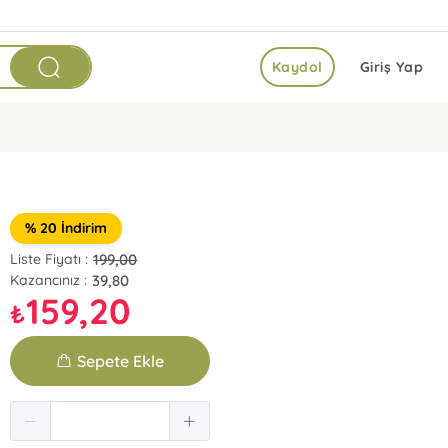
Kaydol
Giriş Yap
% 20 İndirim
199,00
Liste Fiyatı :
39,80
Kazancınız :
159,20
₺
Sepete Ekle