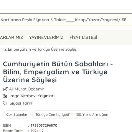
ARLARIMIZ
YAYINEVLERİMİZ
FİYAT LİSTESİ
ilim, Emperyalizm ve Türkiye Üzerine Söyleşi
Cumhuriyetin Bütün Sabahları -
Bilim, Emperyalizm ve Türkiye
Üzerine Söyleşi
Ali Murat Özdemir
İmge Kitabevi Yayınları
Siyasi Tarih
Çok Satanlar
Türkiye Cumhuriyeti'nin 100. Yılına Armağan
ISBN
:
9786057296870
Basım Tarihi
:
2024-12