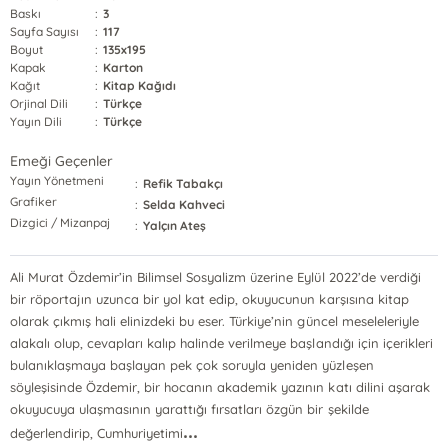
Baskı
:
3
Sayfa Sayısı
:
117
Boyut
:
135x195
Kapak
:
Karton
Kağıt
:
Kitap Kağıdı
Orjinal Dili
:
Türkçe
Yayın Dili
:
Türkçe
Emeği Geçenler
Yayın Yönetmeni
:
Refik Tabakçı
Grafiker
:
Selda Kahveci
Dizgici / Mizanpaj
:
Yalçın Ateş
Ali Murat Özdemir’in Bilimsel Sosyalizm üzerine Eylül 2022’de verdiği
bir röportajın uzunca bir yol kat edip, okuyucunun karşısına kitap
olarak çıkmış hali elinizdeki bu eser. Türkiye’nin güncel meseleleriyle
alakalı olup, cevapları kalıp halinde verilmeye başlandığı için içerikleri
bulanıklaşmaya başlayan pek çok soruyla yeniden yüzleşen
söyleşisinde Özdemir, bir hocanın akademik yazının katı dilini aşarak
okuyucuya ulaşmasının yarattığı fırsatları özgün bir şekilde
...
değerlendirip, Cumhuriyetimi