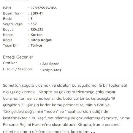
ISBN
:
9789755337036
Basım Tarihi
:
2019-11
Baskı
:
3
Sayfa Sayısı
:
657
Boyut
:
135x215
Kapak
:
Karton
Kağıt
:
Kitap Kağıdı
Yayın Dili
:
Türkçe
Emeği Geçenler
Grafiker
:
Aslı Sezer
Dizgici / Mizanpaj
:
Yalçın Ateş
Somuttan soyuta ulaşmak ve ulaşılan bu soyutlama ile bir toplumsal
olguyu açıklamak... Kitapta bu yaklaşım izlenmeye çalışılmıştır.
Çalışma, tarihsel süreç içerisinde, bütüncül bir bakış açısıyla 19.
yüzyıldan 21. yüzyıla kadar kamu personel rejiminin Batı ve
Türkiye'deki değişimini "neden" ve "nasıl" soruları eşliğinde
keşfetmektedir. Bu keşif, betimlemeyi ve çözümlemeyi aşmakta, Kamu
Personel Rejimi Kuramı'na ulaşmaktadır. Kitapta, kamu personel
...
rejimi açıklama gücüne ulaşmak için, kapitalizm,