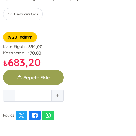
Devamını Oku
% 20 İndirim
854,00
Liste Fiyatı :
170,80
Kazancınız :
683,20
₺
Sepete Ekle
Paylaş