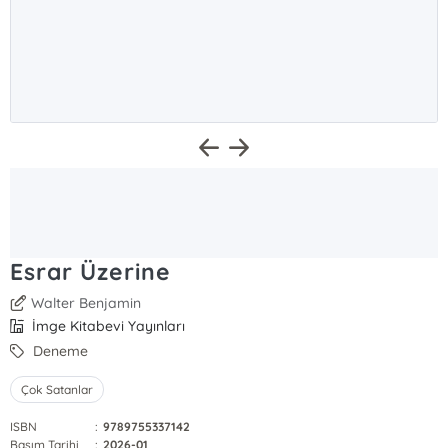
Esrar Üzerine
Walter Benjamin
İmge Kitabevi Yayınları
Deneme
Çok Satanlar
ISBN
:
9789755337142
Basım Tarihi
:
2026-01