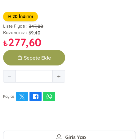
% 20 İndirim
347,00
Liste Fiyatı :
69,40
Kazancınız :
277,60
₺
Sepete Ekle
Paylaş
Giriş Yap