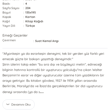
Baskı
:
4
Sayfa Sayısı
:
204
Boyut
:
135x195
Kapak
:
Karton
Kağıt
:
Kitap Kağıdı
Yayın Dili
:
Türkçe
Emeği Geçenler
Çevirmen
:
Suat Kemal Angı
"Afyonkeşin ya da esrarkeşin deneyimi, tek bir yerden yüz farklı yeri
emecek güçte bir bakışın yaşattığı deneyimdir."
Şiirin izlerini takip eden "bu sıra dışı ve büyüleyici metin", edineceği
bilginin hatırına kontrollü bir uyuşturucu yolculuğu"na çıkan Walter
Benjamin'in esrar ve diğer uyuşturucular üzerine tüm yazdıklarını bir
araya getiriyor. Bu kitabın gövdesi, 1927 ile 1934 yılları arasında
Berlin'de, Marsilya'da ve İbiza'da gerçekleştirilen bir dizi uyuşturucu
...
deneyi sırasında (ya da s
Devamını Oku