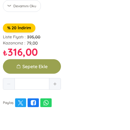
Devamını Oku
% 20 İndirim
395,00
Liste Fiyatı :
79,00
Kazancınız :
316,00
₺
Sepete Ekle
Paylaş