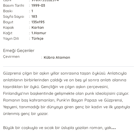
Basım Tarihi
:
1999-03
Baskı
:
1
Sayfa Sayısı
:
183
Boyut
:
135x195
Kapak
:
Karton
Kağıt
:
1.Hamur
Yayın Dili
:
Türkçe
Emeği Geçenler
Çevirmen
:
Kübra Ataman
Güzprensi çılgın bir aşkın yıllar sonrasına taşan öyküsü. Anlatıcıyla
anlatılanın birbirlerinden çaldığı ve on beş yıl sonra anlatı alanına
taşırdıkları bir öykü. Gençliğin ve çılgın aşkın çerçevesini,
Finlandiya'nın başkentinde gelişmekte olan punk ideolojisini çiziyor.
Romanın baş kahramanları, Punk'ın Bayan Papazı ve Güzprensi,
Yepyeni, tanımadığı bir dünyaya giren genç bir kadın ve ilk yapıtıyla
ünlenmiş genç bir yazar.
...
Büyük bir coşkuyla ve sıcak bir üslupla yazılan roman, yak