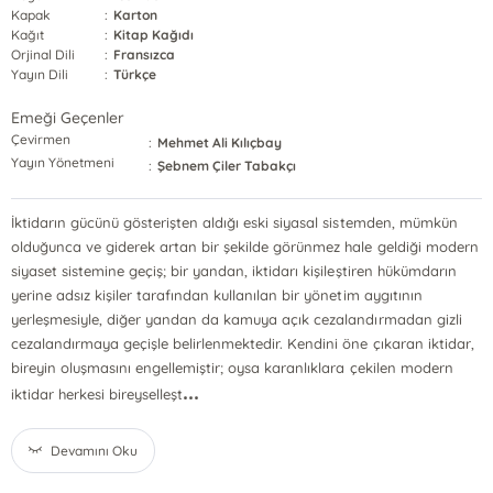
Kapak
:
Karton
Kağıt
:
Kitap Kağıdı
Orjinal Dili
:
Fransızca
Yayın Dili
:
Türkçe
Emeği Geçenler
Çevirmen
:
Mehmet Ali Kılıçbay
Yayın Yönetmeni
:
Şebnem Çiler Tabakçı
İktidarın gücünü gösterişten aldığı eski siyasal sistemden, mümkün
olduğunca ve giderek artan bir şekilde görünmez hale geldiği modern
siyaset sistemine geçiş; bir yandan, iktidarı kişileştiren hükümdarın
yerine adsız kişiler tarafından kullanılan bir yönetim aygıtının
yerleşmesiyle, diğer yandan da kamuya açık cezalandırmadan gizli
cezalandırmaya geçişle belirlenmektedir. Kendini öne çıkaran iktidar,
bireyin oluşmasını engellemiştir; oysa karanlıklara çekilen modern
...
iktidar herkesi bireyselleşt
Devamını Oku