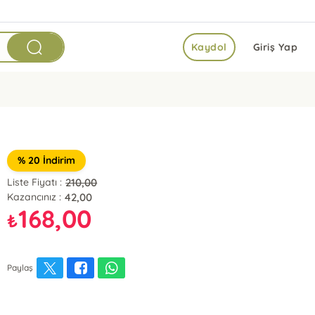
Kaydol
Giriş Yap
% 20 İndirim
210,00
Liste Fiyatı :
42,00
Kazancınız :
168,00
₺
Paylaş