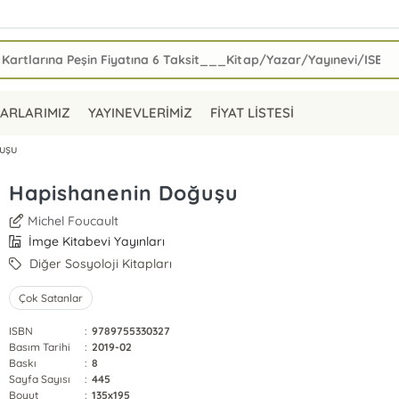
ARLARIMIZ
YAYINEVLERİMİZ
FİYAT LİSTESİ
uşu
Hapishanenin Doğuşu
Michel Foucault
İmge Kitabevi Yayınları
Diğer Sosyoloji Kitapları
Çok Satanlar
ISBN
:
9789755330327
Basım Tarihi
:
2019-02
Baskı
:
8
Sayfa Sayısı
:
445
Boyut
:
135x195