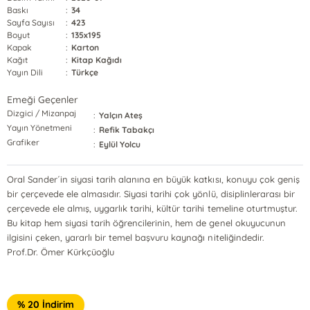
Baskı
:
34
Sayfa Sayısı
:
423
Boyut
:
135x195
Kapak
:
Karton
Kağıt
:
Kitap Kağıdı
Yayın Dili
:
Türkçe
Emeği Geçenler
Dizgici / Mizanpaj
:
Yalçın Ateş
Yayın Yönetmeni
:
Refik Tabakçı
Grafiker
:
Eylül Yolcu
Oral Sander´in siyasi tarih alanına en büyük katkısı, konuyu çok geniş
bir çerçevede ele almasıdır. Siyasi tarihi çok yönlü, disiplinlerarası bir
çerçevede ele almış, uygarlık tarihi, kültür tarihi temeline oturtmuştur.
Bu kitap hem siyasi tarih öğrencilerinin, hem de genel okuyucunun
ilgisini çeken, yararlı bir temel başvuru kaynağı niteliğindedir.
Prof.Dr. Ömer Kürkçüoğlu
% 20 İndirim