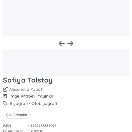
Sofiya Tolstoy
Alexandra Popoff
İmge Kitabevi Yayınları
Biyografi - Otobiyografi
Çok Satanlar
ISBN
:
9789755337098
Basım Tarihi
:
2012-11