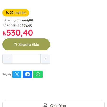
% 20 İndirim
663,00
Liste Fiyatı :
132,60
Kazancınız :
530,40
₺
Sepete Ekle
Paylaş
Giriş Yap