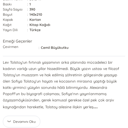
Baskı
:
1
Sayfa Sayısı
:
390
Boyut
:
140x210
Kapak
:
Karton
Kağıt
:
Kitap Kağıdı
Yayın Dili
:
Türkçe
Emeği Geçenler
Çevirmen
:
Cemil Büyükutku
Lev Tolstoy'un fırtınalı yaşamının arka planında mücadeleci bir
kadının varlığı uzun yıllar hissedilmedi. Büyük yazın ustası ve filozof
Tolstoy'un muazzam ve hak edilmiş şöhretinin gölgesinde yaşayıp
ölen Sofiya Tolstoy'un hayatı ve kocasının mirasına yaptığı büyük
katkı yirminci yüzyılın sonunda hâlâ bilinmiyordu. Alexandra
Popoff'un bu biyografi çalışması, Sofiya'nın yayınlanmamış
özyaşamöyküsünden, gerek kamusal gerekse özel pek çok arşiv
...
kaynağından hareketle, Tolstoy ailesine ilişkin yerleş
Devamını Oku