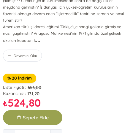
çıkmıştır? Cumhuriyet’in kurulmasından sonra ne değişiklikler
meydana gelmiştir? İş dünyası için yükseköğretim kuruluşlarının
favorisi olmaya devam eden “işletmecilik” tabiri ne zaman ve nasıl
türemiştir?
Amerikan türü iş idaresi eğitimi Türkiye’ye hangi yollarla girmiş ve
nasıl yayılmıştır? Anayasa Mahkemesi’nin 1971 yılında özel yüksek
...
okulları kapatan k
Devamını Oku
% 20 İndirim
656,00
Liste Fiyatı :
131,20
Kazancınız :
524,80
₺
Sepete Ekle