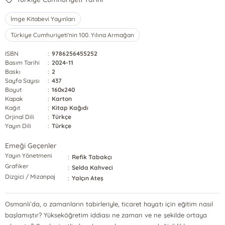
İmge Kitabevi Yayınları
Türkiye Cumhuriyeti'nin 100. Yılına Armağan
ISBN
:
9786256455252
Basım Tarihi
:
2024-11
Baskı
:
2
Sayfa Sayısı
:
437
Boyut
:
160x240
Kapak
:
Karton
Kağıt
:
Kitap Kağıdı
Orjinal Dili
:
Türkçe
Yayın Dili
:
Türkçe
Emeği Geçenler
Yayın Yönetmeni
:
Refik Tabakçı
Grafiker
:
Selda Kahveci
Dizgici / Mizanpaj
:
Yalçın Ateş
Osmanlı’da, o zamanların tabirleriyle, ticaret hayatı için eğitim nasıl
başlamıştır? Yükseköğretim iddiası ne zaman ve ne şekilde ortaya