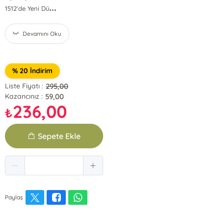
...
1512'de Yeni Dü
Devamını Oku
% 20 İndirim
295,00
Liste Fiyatı :
59,00
Kazancınız :
236,00
₺
Sepete Ekle
Paylaş