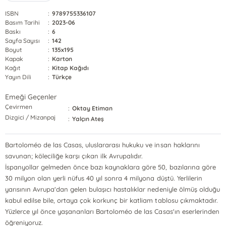
ISBN
:
9789755336107
Basım Tarihi
:
2023-06
Baskı
:
6
Sayfa Sayısı
:
142
Boyut
:
135x195
Kapak
:
Karton
Kağıt
:
Kitap Kağıdı
Yayın Dili
:
Türkçe
Emeği Geçenler
Çevirmen
:
Oktay Etiman
Dizgici / Mizanpaj
:
Yalçın Ateş
Bartoloméo de las Casas, uluslararası hukuku ve insan haklarını
savunan; köleciliğe karşı çıkan ilk Avrupalıdır.
İspanyollar gelmeden önce bazı kaynaklara göre 50, bazılarına göre
30 milyon olan yerli nüfus 40 yıl sonra 4 milyona düştü. Yerlilerin
yarısının Avrupa'dan gelen bulaşıcı hastalıklar nedeniyle ölmüş olduğu
kabul edilse bile, ortaya çok korkunç bir katliam tablosu çıkmaktadır.
Yüzlerce yıl önce yaşananları Bartoloméo de las Casas'ın eserlerinden
öğreniyoruz.