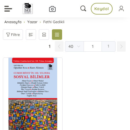
Kaydol
Anasayfa
Yazar
Fethi Gedikli
Filtre
1
1