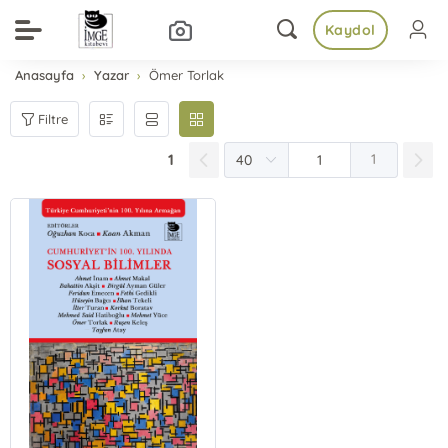
Kaydol
Anasayfa
Yazar
Ömer Torlak
Filtre
1
1