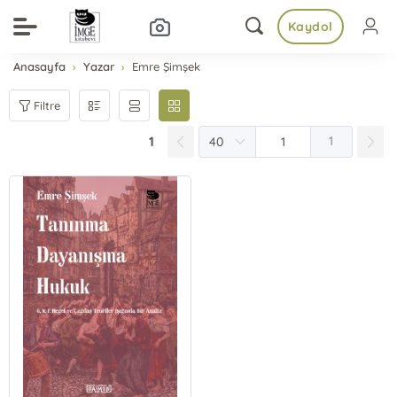
Kaydol
Anasayfa
Yazar
Emre Şimşek
Filtre
1
1