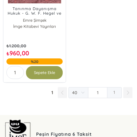
Tanınma Dayanışma
Hukuk - G. W. F. Hegel ve
Çağdaş Teoriler Işığında
Emre Şimşek
Bir Analiz
İmge Kitabevi Yayınları
₺
1.200,00
960,00
₺
%20
Sepete Ekle
1
1
Peşin Fiyatına 6 Taksit