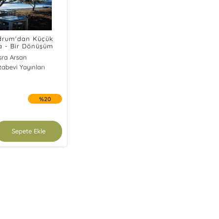
drum'dan Küçük
'a - Bir Dönüşüm
Hikayesi
sra Arsan
tabevi Yayınları
%20
Sepete Ekle