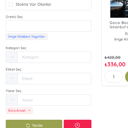
Stokta Var Olanlar
Üretici Seç
Goca Bo
İstanbul
E
İmge Kitabevi Yayınları
İmge Ki
Kategori Seç
₺
420,00
336,00
₺
Etiket Seç
Yazar Seç
Esra Arsan
Yenile