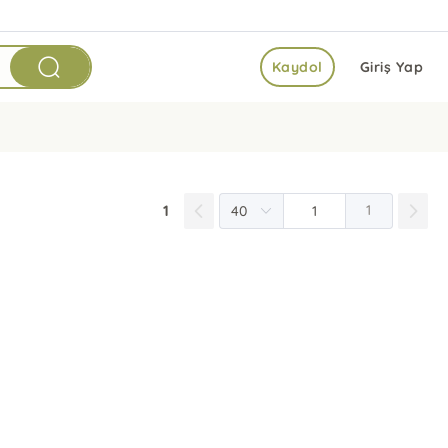
Kaydol
Giriş Yap
1
1