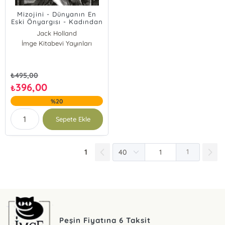
Mizojini - Dünyanın En
Eski Önyargısı - Kadından
Nefretin Evrensel Tarihi
Jack Holland
İmge Kitabevi Yayınları
₺
495,00
396,00
₺
%20
Sepete Ekle
1
1
Peşin Fiyatına 6 Taksit