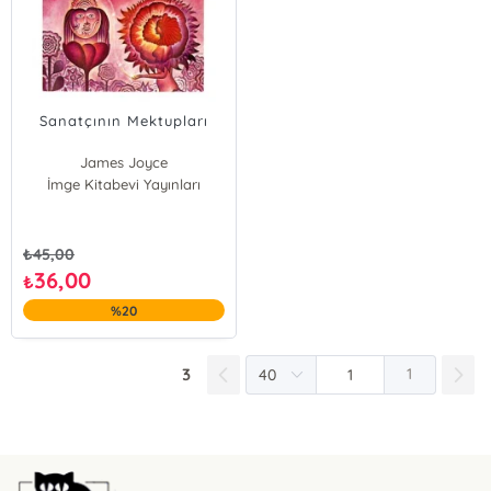
Sanatçının Mektupları
James Joyce
İmge Kitabevi Yayınları
₺
45,00
36,00
₺
%20
3
1