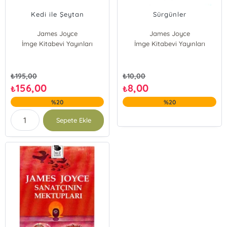
Kedi ile Şeytan
Sürgünler
James Joyce
James Joyce
İmge Kitabevi Yayınları
İmge Kitabevi Yayınları
₺
195,00
₺
10,00
156,00
8,00
₺
₺
%20
%20
Sepete Ekle