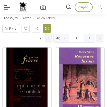
Kaydol
Anasayfa
Yazar
Lucien Febvre
Filtre
2
1