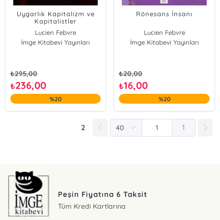
Uygarlık Kapitalizm ve
Rönesans İnsanı
Kapitalistler
Lucien Febvre
Lucien Febvre
İmge Kitabevi Yayınları
İmge Kitabevi Yayınları
₺
295,00
₺
20,00
236,00
16,00
₺
₺
%20
%20
2
1
Peşin Fiyatına 6 Taksit
Tüm Kredi Kartlarına