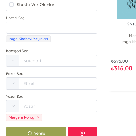
Stokta Var Olanlar
Üretici Seç
Sosy
Mer
İmge Kitabevi Yayınları
İmge Ki
Kategori Seç
₺
395,00
316,00
₺
Etiket Seç
Yazar Seç
Meryem Koray
Yenile