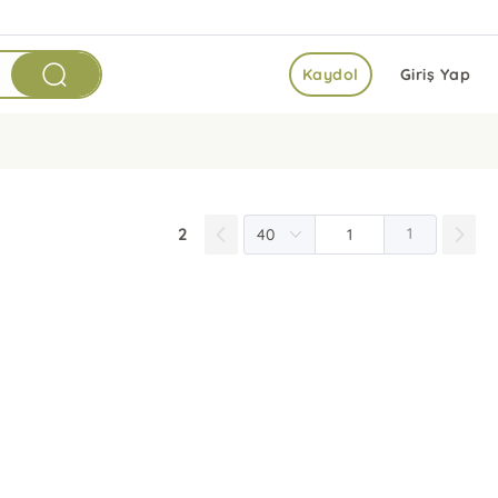
Kaydol
Giriş Yap
2
1