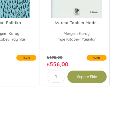
al Politika
Avrupa Toplum Modeli
yem Koray
Meryem Koray
tabevi Yayınları
İmge Kitabevi Yayınları
₺
695,00
%20
%20
556,00
₺
Sepete Ekle