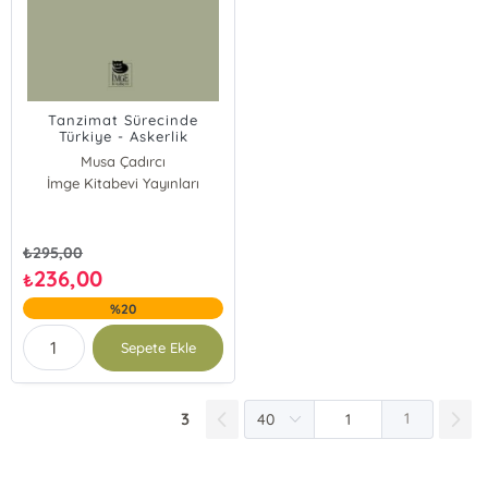
Tanzimat Sürecinde
Türkiye - Askerlik
Musa Çadırcı
İmge Kitabevi Yayınları
₺
295,00
236,00
₺
%20
Sepete Ekle
3
1