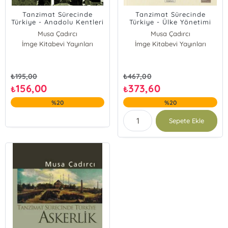
Tanzimat Sürecinde
Tanzimat Sürecinde
Türkiye - Anadolu Kentleri
Türkiye - Ülke Yönetimi
Musa Çadırcı
Musa Çadırcı
İmge Kitabevi Yayınları
İmge Kitabevi Yayınları
₺
195,00
₺
467,00
156,00
373,60
₺
₺
%20
%20
Sepete Ekle