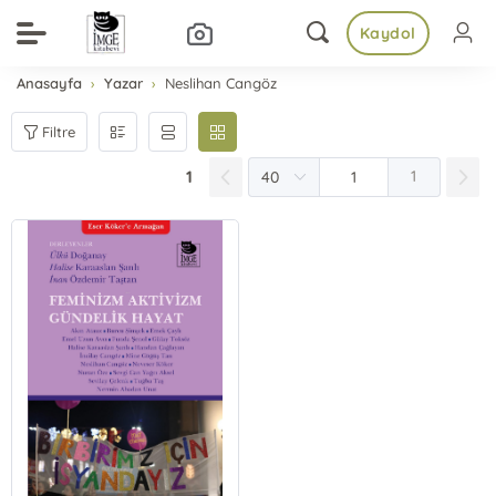
Kaydol
Anasayfa
Yazar
Neslihan Cangöz
Filtre
1
1