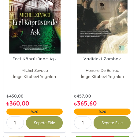
Ecel Köprüsünde Aşk
Vadideki Zambak
Michel Zevaco
Honore De Balzac
İmge Kitabevi Yayınları
İmge Kitabevi Yayınları
₺
450,00
₺
457,00
360,00
365,60
₺
₺
%20
%20
Sepete Ekle
Sepete Ekle