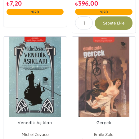
7,20
396,00
₺
₺
%20
%20
Sepete Ekle
Venedik Aşıkları
Gerçek
Michel Zevaco
Emile Zola