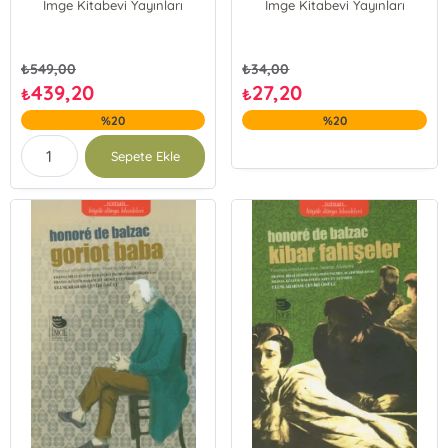
İmge Kitabevi Yayınları
İmge Kitabevi Yayınları
₺
549,00
₺
34,00
439,20
27,20
₺
₺
%20
%20
Sepete Ekle