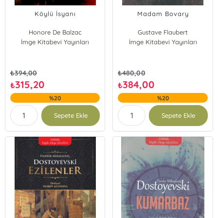
Köylü İsyanı
Madam Bovary
Honore De Balzac
Gustave Flaubert
İmge Kitabevi Yayınları
İmge Kitabevi Yayınları
₺
394,00
₺
480,00
315,20
384,00
₺
₺
%20
%20
Sepete Ekle
Sepete Ekle