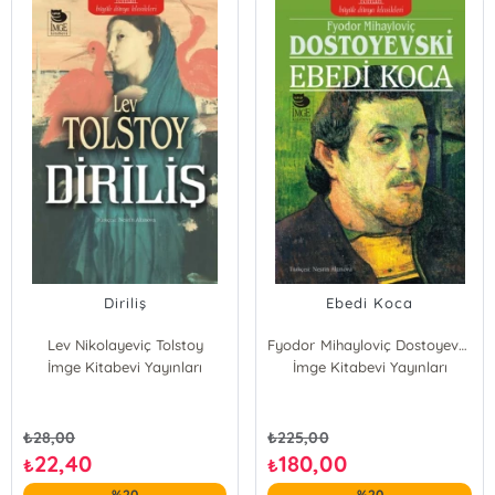
Diriliş
Ebedi Koca
Lev Nikolayeviç Tolstoy
Fyodor Mihayloviç Dostoyevski
İmge Kitabevi Yayınları
İmge Kitabevi Yayınları
₺
28,00
₺
225,00
22,40
180,00
₺
₺
%20
%20