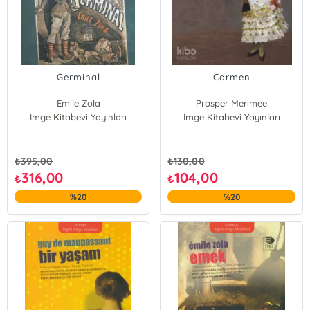
Germinal
Carmen
Emile Zola
Prosper Merimee
İmge Kitabevi Yayınları
İmge Kitabevi Yayınları
₺
395,00
₺
130,00
316,00
104,00
₺
₺
%20
%20