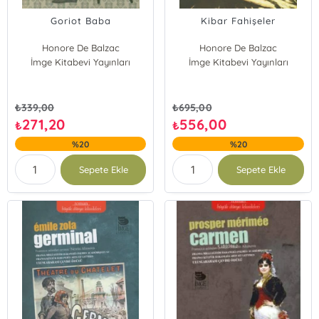
Goriot Baba
Kibar Fahişeler
Honore De Balzac
Honore De Balzac
İmge Kitabevi Yayınları
İmge Kitabevi Yayınları
₺
339,00
₺
695,00
271,20
556,00
₺
₺
%20
%20
Sepete Ekle
Sepete Ekle