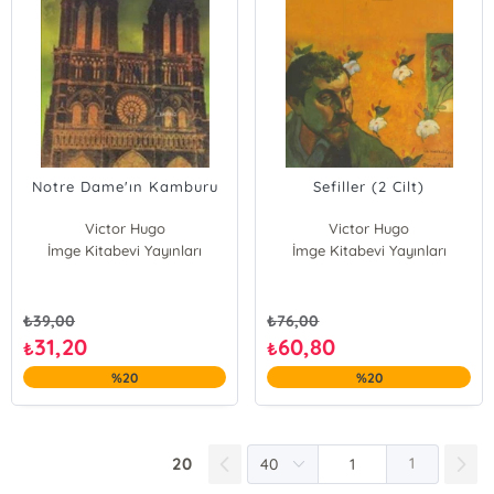
Notre Dame'ın Kamburu
Sefiller (2 Cilt)
Victor Hugo
Victor Hugo
İmge Kitabevi Yayınları
İmge Kitabevi Yayınları
₺
39,00
₺
76,00
31,20
60,80
₺
₺
%20
%20
20
1