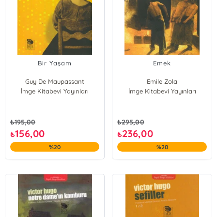
Bir Yaşam
Emek
Guy De Maupassant
Emile Zola
İmge Kitabevi Yayınları
İmge Kitabevi Yayınları
₺
195,00
₺
295,00
156,00
236,00
₺
₺
%20
%20