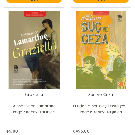
Graziella
Suç ve Ceza
Alphonse de Lamartine
Fyodor Mihayloviç Dostoyevski
İmge Kitabevi Yayınları
İmge Kitabevi Yayınları
₺
9,00
₺
495,00