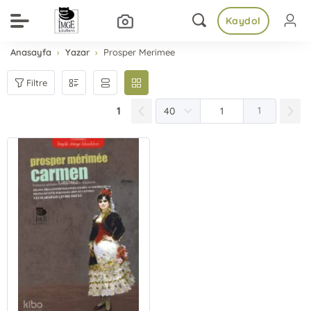
Kaydol
Anasayfa
Yazar
Prosper Merimee
Filtre
1
1