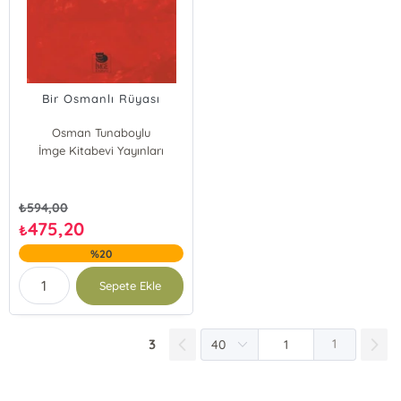
Bir Osmanlı Rüyası
Osman Tunaboylu
İmge Kitabevi Yayınları
₺
594,00
475,20
₺
%20
Sepete Ekle
3
1