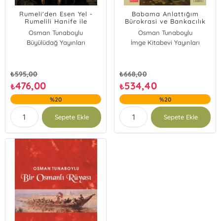
Rumeli'den Esen Yel -
Babama Anlattığım
Rumelili Hanife ile
Bürokrasi ve Bankacılık
Ahmet'in Kederli
Hikâyeleri
Osman Tunaboylu
Osman Tunaboylu
Menkıbesi
Büyülüdağ Yayınları
İmge Kitabevi Yayınları
₺
595,00
₺
668,00
476,00
534,40
₺
₺
%20
%20
Sepete Ekle
Sepete Ekle