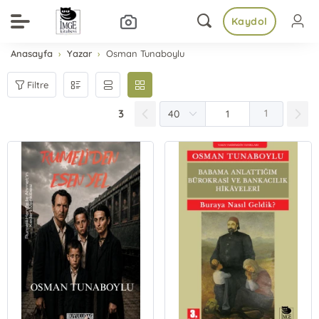
Kaydol
Anasayfa
Yazar
Osman Tunaboylu
Filtre
3
1