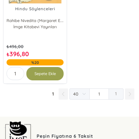
Hindu Söylenceleri
Rahibe Nivedita (Margaret E. Noble)
İmge Kitabevi Yayınları
₺
496,00
396,80
₺
%20
Sepete Ekle
1
1
Peşin Fiyatına 6 Taksit