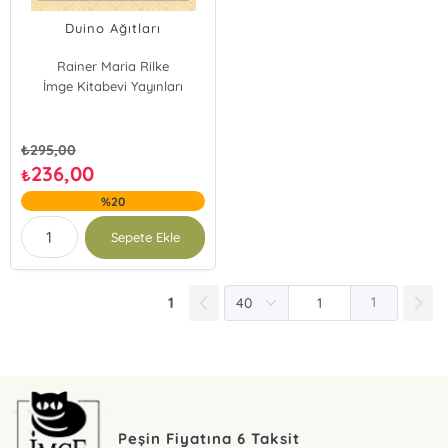
Duino Ağıtları
Rainer Maria Rilke
İmge Kitabevi Yayınları
₺
295,00
236,00
₺
%20
Sepete Ekle
1
1
Peşin Fiyatına 6 Taksit