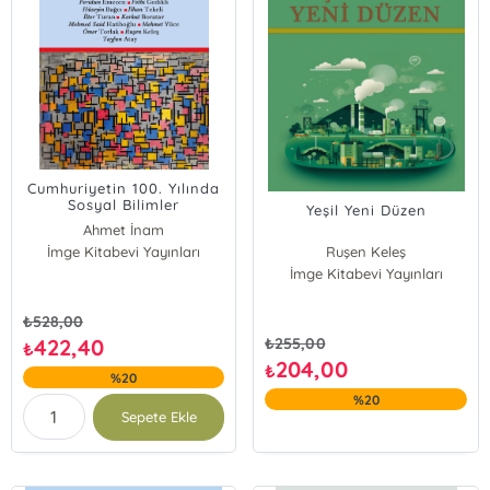
Cumhuriyetin 100. Yılında
Sosyal Bilimler
Yeşil Yeni Düzen
Ahmet İnam
İmge Kitabevi Yayınları
Ahmet Makal
Ruşen Keleş
Bahattin Akşit
İmge Kitabevi Yayınları
Yusuf Erbay
Birgül Ayman Güler
Kemal Görmez
Feridun Emecen
₺
528,00
Fethi Gedikli
422,40
₺
255,00
₺
Hüseyin Bağcı
204,00
₺
%20
İlhan Tekeli
%20
İlter Turan
Sepete Ekle
Korkut Boratav
Mehmed Said Hatiboğlu
Mehmet Yüce