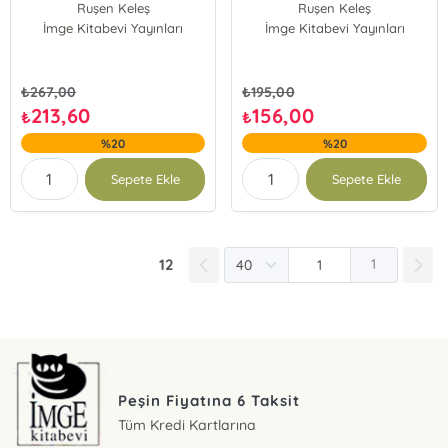
Ruşen Keleş
Ruşen Keleş
İmge Kitabevi Yayınları
İmge Kitabevi Yayınları
₺
267,00
₺
195,00
213,60
156,00
₺
₺
%20
%20
Sepete Ekle
Sepete Ekle
12
1
Peşin Fiyatına 6 Taksit
Tüm Kredi Kartlarına