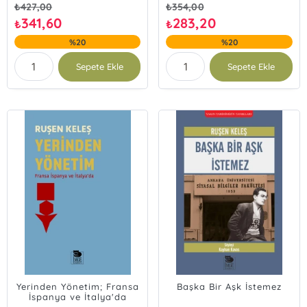
₺
427,00
₺
354,00
341,60
283,20
₺
₺
%20
%20
Sepete Ekle
Sepete Ekle
Yerinden Yönetim; Fransa
Başka Bir Aşk İstemez
İspanya ve İtalya'da