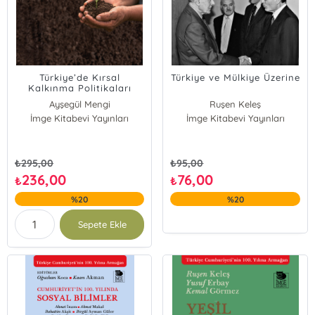
Türkiye’de Kırsal
Türkiye ve Mülkiye Üzerine
Kalkınma Politikaları
Ayşegül Mengi
Ruşen Keleş
İmge Kitabevi Yayınları
Ruşen Keleş
İmge Kitabevi Yayınları
₺
295,00
₺
95,00
236,00
76,00
₺
₺
%20
%20
Sepete Ekle