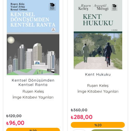
Ömer Torlak
Ruşen Keleş
Tayfun Atay
Kent Hukuku
Kentsel Dönüşümden
Kentsel Ranta
Ruşen Keleş
Ruşen Keleş
İmge Kitabevi Yayınları
Ayşegül Mengi
İmge Kitabevi Yayınları
₺
360,00
₺
120,00
288,00
₺
96,00
₺
%20
%20