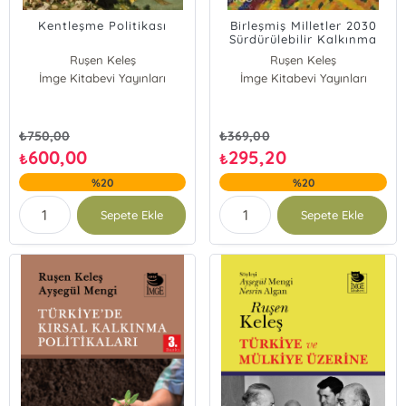
Kentleşme Politikası
Birleşmiş Milletler 2030
Sürdürülebilir Kalkınma
Amaçları ve Yerel
Ruşen Keleş
Ruşen Keleş
Yönetimler
İmge Kitabevi Yayınları
İmge Kitabevi Yayınları
Yusuf Erbay
Hasan Akgün
₺
750,00
₺
369,00
600,00
295,20
₺
₺
%20
%20
Sepete Ekle
Sepete Ekle