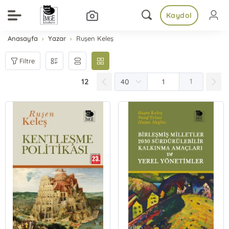
Kaydol
Anasayfa
Yazar
Ruşen Keleş
Filtre
12
1