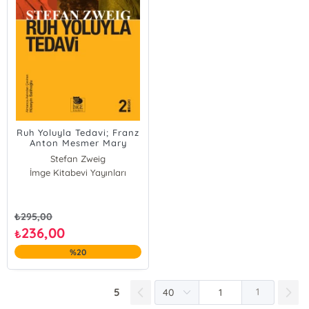
Ruh Yoluyla Tedavi; Franz
Anton Mesmer Mary
Baker-Eddy Sigmund
Stefan Zweig
Freud
İmge Kitabevi Yayınları
₺
295,00
236,00
₺
%20
5
1