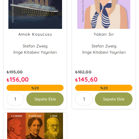
Amok Koşucusu
Yakan Sır
Stefan Zweig
Stefan Zweig
İmge Kitabevi Yayınları
İmge Kitabevi Yayınları
₺
195,00
₺
182,00
156,00
145,60
₺
₺
%20
%20
Sepete Ekle
Sepete Ekle