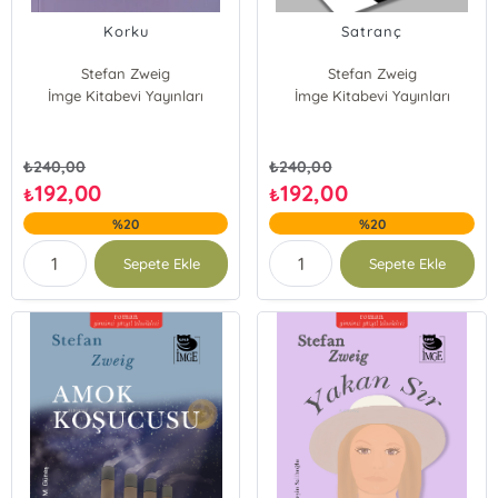
Korku
Satranç
Stefan Zweig
Stefan Zweig
İmge Kitabevi Yayınları
İmge Kitabevi Yayınları
₺
240,00
₺
240,00
192,00
192,00
₺
₺
%20
%20
Sepete Ekle
Sepete Ekle