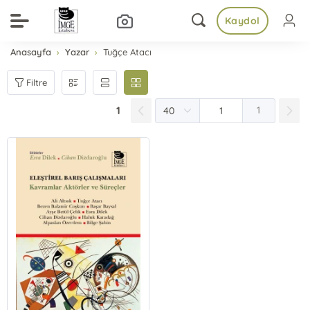
Kaydol
Anasayfa
Yazar
Tuğçe Atacı
Filtre
1
1