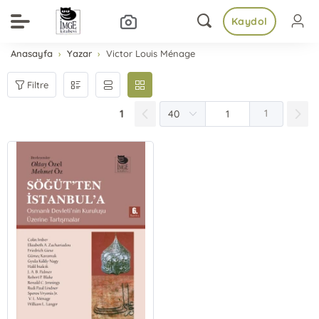
Kaydol
Anasayfa
Yazar
Victor Louis Ménage
Filtre
1
1